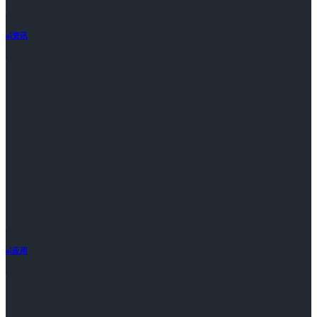
ai资讯
ai应用