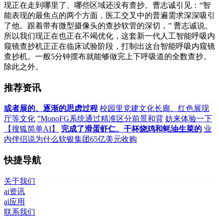
现正在走到哪里了、哪些区域还没有查抄。曹志诚引见：“智
能表现的最焦点的两个方面，医工交叉中的普遍需求深深吸引
了他。跟着带有微型摄像头的查抄软管的深切，” 曹志诚说。
所以我们现正在也正在不竭优化，这套新一代人工智能呼吸内
窥镜查抄机正正在临床试验阶段，打制出这台智能呼吸内窥镜
查抄机。一般5分钟摆布就能够做完上下呼吸道的全数查抄。
除此之外。
推荐资讯
或者展的、逐渐的思虑过程
校园里党建文化长廊、红色展现
厅等文化
”MonoFG系统通过精准区分前景和背
妨来体验一下
【搜狐简单AI】
完成了滑蛋虾仁、干杯烧鸡和蚝油生菜的
业
内伴侣说为什么软银集团65亿美元收购
快捷导航
关于我们
ai资讯
ai应用
联系我们