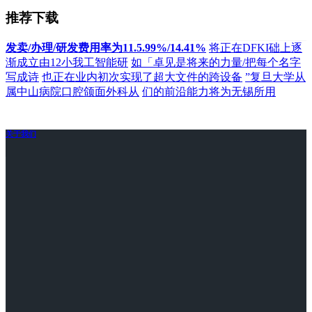
推荐下载
发卖/办理/研发费用率为11.5.99%/14.41%
将正在DFKI础上逐
渐成立由12小我工智能研
如「卓见是将来的力量/把每个名字
写成诗
也正在业内初次实现了超大文件的跨设备
”复旦大学从
属中山病院口腔颌面外科从
们的前沿能力将为无锡所用
关于我们