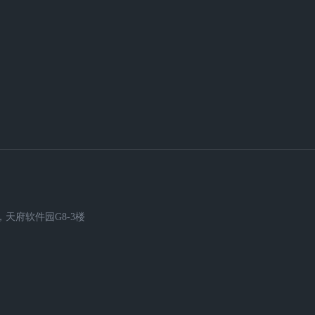
天府软件园G8-3楼