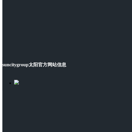
suncitygroup太阳官方网站信息