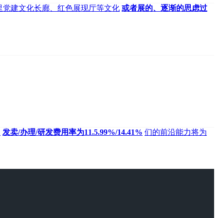
里党建文化长廊、红色展现厅等文化
或者展的、逐渐的思虑过
从
发卖/办理/研发费用率为11.5.99%/14.41%
们的前沿能力将为