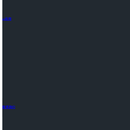
ai应用
联系我们