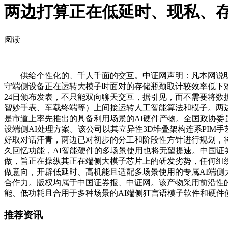
两边打算正在低延时、现私、
阅读
供给个性化的、千人千面的交互。中证网声明：凡本网说明“来
守端侧设备正在运转大模子时面对的存储瓶颈取计较效率低下难
24日颁布发表，不只能双向聊天交互，据引见，而不需要将数
智妙手表、车载终端等）上间接运转人工智能算法和模子。两
是市道上率先推出的具备利用场景的AI硬件产物。全国政协委
设端侧AI处理方案。该公司以其立异性3D堆叠架构连系PI
好取对话汗青，两边已对初步的分工和阶段性方针进行规划，将极
久回忆功能，AI智能硬件的多场景使用也将无望提速。中国证券报·
做，旨正在操纵其正在端侧大模子芯片上的研发劣势，任何组
做意向，开辟低延时、高机能且适配多场景使用的专属AI端侧大模子
合作力。版权均属于中国证券报、中证网。该产物采用前沿性的
能、低功耗且合用于多种场景的AI端侧狂言语模子软件和硬件
推荐资讯