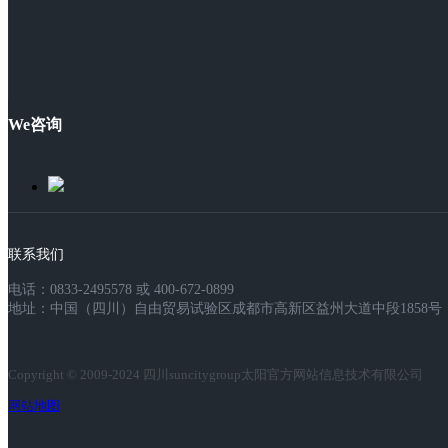
We咨询
联系我们
电话：0833-2495578 或 400-672-0899
地址：中国（四川）自由贸易试验区成都市高新区益州大道中段1858号，
Copyright © 2009-2024 四川suncitygroup太阳官方网站信息技术有限公司
网站地图