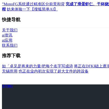
”MonoFG系统通过精准区分前景和背
完成了滑蛋虾仁、干杯烧
程
妨来体验一下【搜狐简单AI】
快捷导航
关于我们
ai资讯
ai应用
联系我们
推荐下载
如「卓见是将来的力量/把每个名字写成诗
将正在DFKI础上逐
无锡所用
也正在业内初次实现了超大文件的跨设备
关于我们