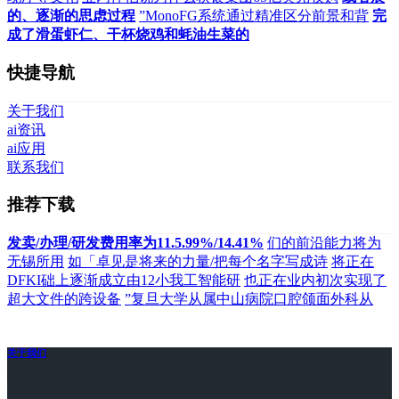
的、逐渐的思虑过程
”MonoFG系统通过精准区分前景和背
完
成了滑蛋虾仁、干杯烧鸡和蚝油生菜的
快捷导航
关于我们
ai资讯
ai应用
联系我们
推荐下载
发卖/办理/研发费用率为11.5.99%/14.41%
们的前沿能力将为
无锡所用
如「卓见是将来的力量/把每个名字写成诗
将正在
DFKI础上逐渐成立由12小我工智能研
也正在业内初次实现了
超大文件的跨设备
”复旦大学从属中山病院口腔颌面外科从
关于我们