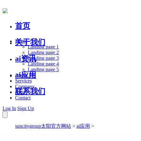
首页
关于我们
Home
Landing page 1
Landing page 2
ai资讯
Landing page 3
Landing page 4
Landing page 5
ai应用
About Us
Services
Company
联系我们
Blog
Contact
Log In
Sign Up
suncitygroup太阳官方网站
>
ai应用
>