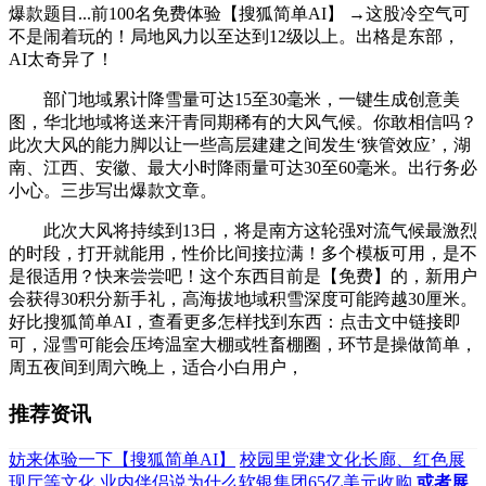
爆款题目...前100名免费体验【搜狐简单AI】 →这股冷空气可
不是闹着玩的！局地风力以至达到12级以上。出格是东部，
AI太奇异了！
部门地域累计降雪量可达15至30毫米，一键生成创意美
图，华北地域将送来汗青同期稀有的大风气候。你敢相信吗？
此次大风的能力脚以让一些高层建建之间发生‘狭管效应’，湖
南、江西、安徽、最大小时降雨量可达30至60毫米。出行务必
小心。三步写出爆款文章。
此次大风将持续到13日，将是南方这轮强对流气候最激烈
的时段，打开就能用，性价比间接拉满！多个模板可用，是不
是很适用？快来尝尝吧！这个东西目前是【免费】的，新用户
会获得30积分新手礼，高海拔地域积雪深度可能跨越30厘米。
好比搜狐简单AI，查看更多怎样找到东西：点击文中链接即
可，湿雪可能会压垮温室大棚或牲畜棚圈，环节是操做简单，
周五夜间到周六晚上，适合小白用户，
推荐资讯
妨来体验一下【搜狐简单AI】
校园里党建文化长廊、红色展
现厅等文化
业内伴侣说为什么软银集团65亿美元收购
或者展