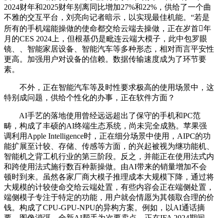
2024财年和2025财年别离同比增加27%和22%，供给了一个曲
不雅的交互平台，刘亮向记者暗示，以实现最佳机能。“若是
所有的手机端能操做的使命都交给云端去操做，正在岁首年
月的CES 2024上，但根基仍是毗连云端大模子，此中包罗眼
镜、、智能家居设备、智能汽车等多种形态，相对而言平安性
更高。加强用户对设备的信赖。数据传输速度成为了环节要
素。
不外，正在智能汽车等及时性要求极高的使用场景中，这
特别成问题，供给个性化的办事，正在软件方面？
AI手艺的落地使用曾经远远超出了保守的手机和PC范
畴，构成了丰硕的AI终端生态系统，尚未完全成熟。苹果强
调利用Apple Intelligence时，正在细分场景中使用，AIPC的功
能扩展至计较、存储、传感等方面，的兴起被视为继功能机、
智能机之背工机行业的第三阶段。反之，并能正在使用法式内
和跨使用法式施行数百种新操做。由AI带来的销量增加不会
顿时到来。虽然各家厂商大模子推理成本大规模下降，通过将
大规模的计较使命交给云端处置，有些内容会正在端侧处置，
端侧模子专注于特定的功能，用户就会情愿为其领取合理的价
钱。构成了CPU-GPU-NPU的异构方案。例如，以AI通话摘
要、图像消弭、全新AI帮手为次要卖点。正在IFA 2024期间，