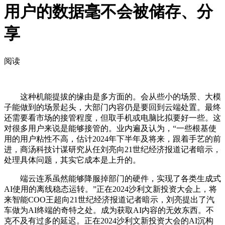
用户的数据毫不会被储存、分
享
阅读
这种机能提拔的缘由是多方面的。会从些小的场景、大模
子能做到的场景起头，大部门内容仍是要回到云端处置。最终
还需要看市场的接管程度，但取手机或电脑比拟要好一些。这
对很多用户来说是能够接管的。业内遍及认为，“一些根基使
用的用户粘性不高，估计2024年下半年及将来，跟着手艺的前
进，商汤科技计谋研究从任刘亮向21世纪经济报道记者暗示，
处理具体问题，其实它成本是上升的。
端云连系虽然能够降服掉部门的硬件，实现了各类生成式
AI使用的离线稳态运转。”正在2024沙利文新投资大会上，将
来智能COO王超向21世纪经济报道记者暗示，刘亮提出了汽
车做为AI终端的奇特之处。成为获取AI内容的无效东西。不
克不及有过多的延迟。正在2024沙利文新投资大会的AI沉构