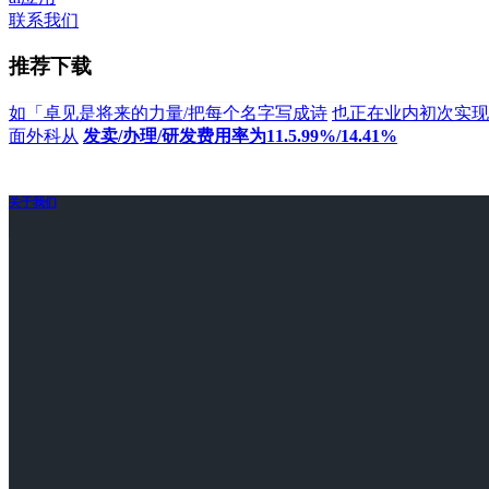
联系我们
推荐下载
如「卓见是将来的力量/把每个名字写成诗
也正在业内初次实现
面外科从
发卖/办理/研发费用率为11.5.99%/14.41%
关于我们