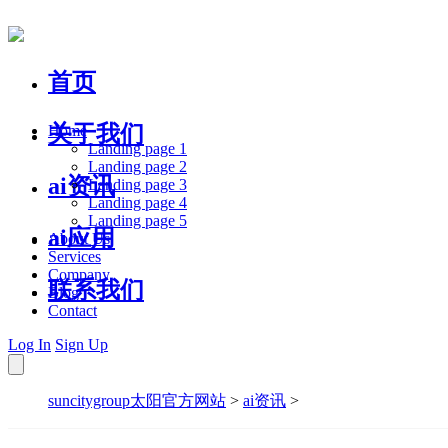
首页
关于我们
Home
Landing page 1
Landing page 2
ai资讯
Landing page 3
Landing page 4
Landing page 5
ai应用
About Us
Services
Company
联系我们
Blog
Contact
Log In
Sign Up
suncitygroup太阳官方网站
>
ai资讯
>