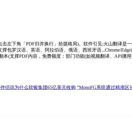
左下角「PDF归并换行」拾掇格局)。软件引见:火山翻译是
罗汉语、英语、阿拉伯语、俄语、西班牙语...Chrome/E
本(支撑PDF内容，免费额度：部门功能(如视频翻译、API挪
伴侣说为什么软银集团65亿美元收购
”MonoFG系统通过精准