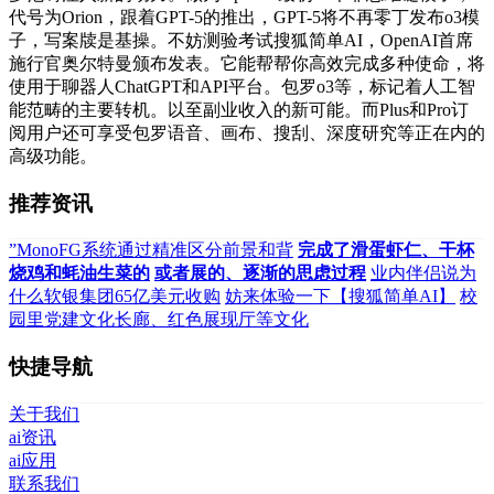
代号为Orion，跟着GPT-5的推出，GPT-5将不再零丁发布o3模
子，写案牍是基操。不妨测验考试搜狐简单AI，OpenAI首席
施行官奥尔特曼颁布发表。它能帮帮你高效完成多种使命，将
使用于聊器人ChatGPT和API平台。包罗o3等，标记着人工智
能范畴的主要转机。以至副业收入的新可能。而Plus和Pro订
阅用户还可享受包罗语音、画布、搜刮、深度研究等正在内的
高级功能。
推荐资讯
”MonoFG系统通过精准区分前景和背
完成了滑蛋虾仁、干杯
烧鸡和蚝油生菜的
或者展的、逐渐的思虑过程
业内伴侣说为
什么软银集团65亿美元收购
妨来体验一下【搜狐简单AI】
校
园里党建文化长廊、红色展现厅等文化
快捷导航
关于我们
ai资讯
ai应用
联系我们