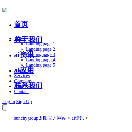
首页
关于我们
Home
Landing page 1
Landing page 2
ai资讯
Landing page 3
Landing page 4
Landing page 5
ai应用
About Us
Services
Company
联系我们
Blog
Contact
Log In
Sign Up
suncitygroup太阳官方网站
>
ai资讯
>