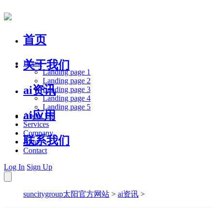
首页
关于我们
Home
Landing page 1
Landing page 2
ai资讯
Landing page 3
Landing page 4
Landing page 5
ai应用
About Us
Services
Company
联系我们
Blog
Contact
Log In
Sign Up
suncitygroup太阳官方网站
>
ai资讯
>