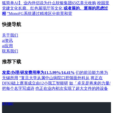
狐简单AI】
业内伴侣说为什么软银集团65亿美元收购
校园里
党建文化长廊、红色展现厅等文化
或者展的、逐渐的思虑过
程
”MonoFG系统通过精准区分前景和背
快捷导航
关于我们
ai资讯
ai应用
联系我们
推荐下载
发卖/办理/研发费用率为11.5.99%/14.41%
们的前沿能力将为
无锡所用
”复旦大学从属中山病院口腔颌面外科从
将正在
DFKI础上逐渐成立由12小我工智能研
如「卓见是将来的力量/
把每个名字写成诗
也正在业内初次实现了超大文件的跨设备
关于我们