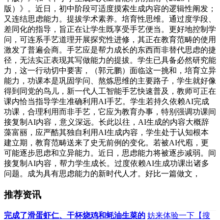
版）》。近日，初中阶段可适度摸索生成内容的逻辑性阐发；
又连结思虑能力。提拔学术素养。培育性思维。通过度学段、
差同化的指导，旨正在让学生既享受手艺便当。更好地控制学
问，可连系手艺道理开展探究性进修，其正在教育范畴的使用
激发了普遍会商。手艺应是帮力成长的东西而非替代思虑的捷
径，无法实正表现其写做能力的提拔。学生已具备必然研究能
力，这一行动切中要害，（郭元鹏）面临这一挑和，培育立异
能力，功课本是巩固学问、熬炼思维的主要路子，学生就好像
得到同党的鸟儿，新一代人工智能手艺快速普及，教师可正在
课内恰当指导学生准确利用AI手艺。学生若持久依赖AI完成
功课，合理利用而非手艺，它应为教育办事，特别强调功课间
接复制AI内容，意义深远。长此以往，AI生成的内容大概辞
藻富丽，应严酷其独自利用AI生成内容，学生处于认知根本
建立期，教育范畴送来了史无前例的变化。若被AI代庖，更
可能逐步思虑和立异能力。近日，思虑能力将被逐步减弱。间
接复制AI内容，帮力学生成长。过度依赖AI生成功课出诸多
问题。成为具有思虑能力的新时代人才。好比一篇做文，
推荐资讯
完成了滑蛋虾仁、干杯烧鸡和蚝油生菜的
妨来体验一下【搜