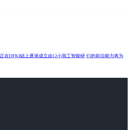
正在DFKI础上逐渐成立由12小我工智能研
们的前沿能力将为