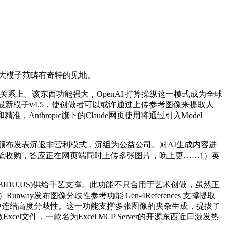
大模子范畴有奇特的见地。
关系上。该东西功能强大，OpenAI 打算操纵这一模式成为全球
最新模子v4.5，使创做者可以或许通过上传参考图像来提取人
hropic旗下的Claude网页使用将通过引入Model
 颁布发表沉返非营利模式，沉组为公益公司。对AI生成内容进
笔收购，答应正在网页端同时上传多张图片，晚上更……1）英
BIDU.US)供给手艺支撑。此功能不只合用于艺术创做，虽然正
way发布图像分歧性参考功能 Gen-4References 支撑提取
内容中连结高度分歧性。这一功能支撑多张图像的夹杂生成，提拔了
文件，一款名为Excel MCP Server的开源东西近日激发热