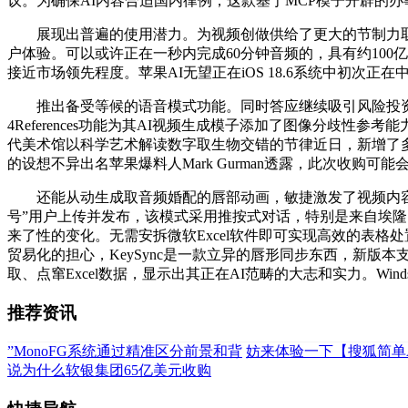
议。为确保AI内容合适国内律例，这款基于MCP模子开辟的
展现出普遍的使用潜力。为视频创做供给了更大的节制力取
户体验。可以或许正在一秒内完成60分钟音频的，具有约100亿
接近市场领先程度。苹果AI无望正在iOS 18.6系统中初次
推出备受等候的语音模式功能。同时答应继续吸引风险投资。苹
4References功能为其AI视频生成模子添加了图像分歧
代美术馆以科学艺术解读数字取生物交错的节律近日，新增了多图上
的设想不异出名苹果爆料人Mark Gurman透露，此次收购可
还能从动生成取音频婚配的唇部动画，敏捷激发了视频内容创做范
号”用户上传并发布，该模式采用推按式对话，特别是来自埃隆·马斯克
来了性的变化。无需安拆微软Excel软件即可实现高效的表格处
贸易化的担心，KeySync是一款立异的唇形同步东西，新版
取、点窜Excel数据，显示出其正在AI范畴的大志和实力。Wi
推荐资讯
”MonoFG系统通过精准区分前景和背
妨来体验一下【搜狐简单
说为什么软银集团65亿美元收购