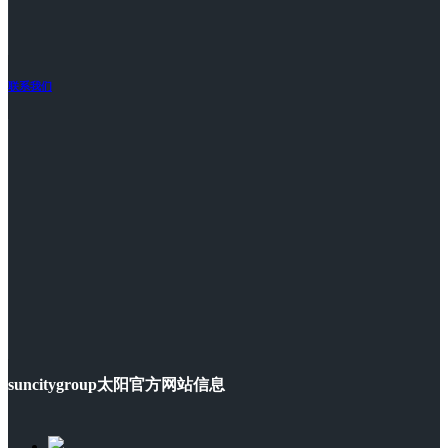
联系我们
suncitygroup太阳官方网站信息