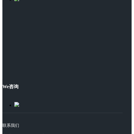
We咨询
联系我们