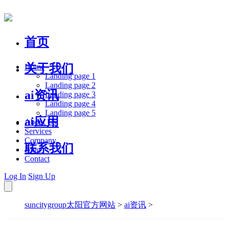
首页
关于我们
Home
Landing page 1
Landing page 2
ai资讯
Landing page 3
Landing page 4
Landing page 5
ai应用
About Us
Services
Company
联系我们
Blog
Contact
Log In
Sign Up
suncitygroup太阳官方网站
>
ai资讯
>