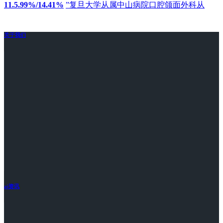
11.5.99%/14.41%
”复旦大学从属中山病院口腔颌面外科从
关于我们
ai资讯